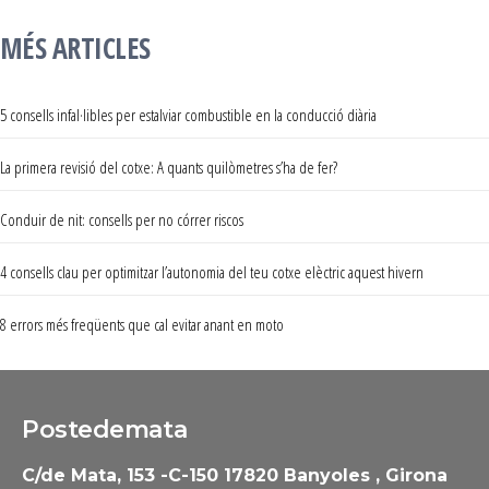
MÉS ARTICLES
5 consells infal·libles per estalviar combustible en la conducció diària
La primera revisió del cotxe: A quants quilòmetres s’ha de fer?
Conduir de nit: consells per no córrer riscos
4 consells clau per optimitzar l’autonomia del teu cotxe elèctric aquest hivern
8 errors més freqüents que cal evitar anant en moto
Postedemata
C/de Mata, 153 -C-150 17820 Banyoles , Girona