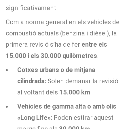
significativament.
Com a norma general en els vehicles de
combustió actuals (benzina i dièsel), la
primera revisió s’ha de fer
entre els
15.000 i els 30.000 quilòmetres
.
Cotxes urbans o de mitjana
cilindrada:
Solen demanar la revisió
al voltant dels
15.000 km
.
Vehicles de gamma alta o amb olis
«Long Life»:
Poden estirar aquest
marge fins als
30.000 km
.