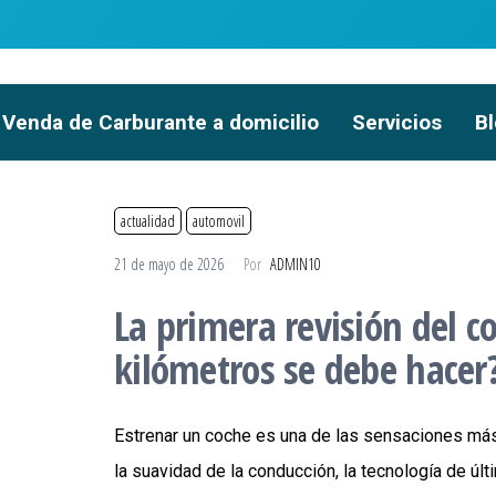
Venda de Carburante a domicilio
Servicios
B
actualidad
automovil
21 de mayo de 2026
Por
ADMIN10
La primera revisión del c
kilómetros se debe hacer
Estrenar un coche es una de las sensaciones más g
la suavidad de la conducción, la tecnología de úl