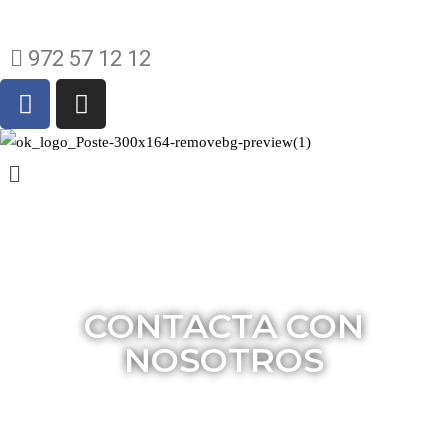
C/de Mata, 146, 17820 Banyoles
972 57 12 12
CONTACTA CON
NOSOTROS