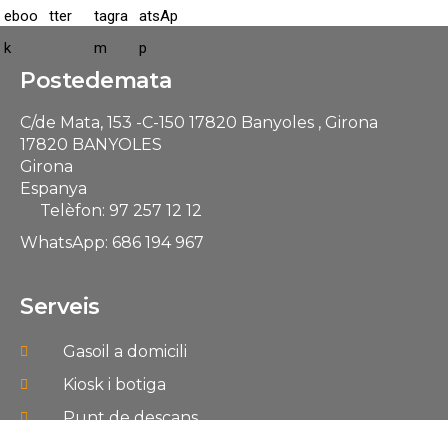
Postedemata
C/de Mata, 153 -C-150 17820 Banyoles , Girona
17820 BANYOLES
Girona
Espanya
Telèfon: 97 257 12 12
WhatsApp: 686 194 967
Serveis
Gasoil a domicili
Kiosk i botiga
Punt de descans